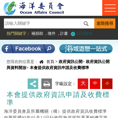
進入內容區塊
熱門關鍵字：
補捐助
,
徵件
,
計畫
分類檢索
您現在的位置是：
首頁
>
政府資訊公開
>
政府資訊公開
中央內容區塊
與資料開放
>
本會提供政府資訊申請及收費標準
大
中
小
_
字級設定：
本會提供政府資訊申請及收費標
準
海洋委員會及所屬機關（構）提供政府資訊收費標準
中華民國95年05月12日行政院海岸巡防署署秘總字第